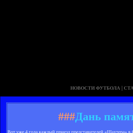
|
НОВОСТИ ФУТБОЛА
СТ
###
Дань памя
Вот уже 4 года каждый приезд представителей «Шахтера» в О