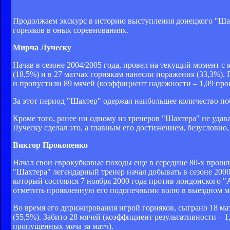
Продолжаем экскурс в историю выступления донецкого "Шах
горняков в оных соревнованиях.
Мирча Луческу
Начав в сезоне 2004/2005 года, провел на текущий момент с 
(18,5%) и в 27 матчах горнякам нанесли поражения (33,3%). 
и пропустили 89 мячей (коэффициент надежности – 1,09 про
За этот период "Шахтер" одержал наибольшее количество поб
Кроме того, ранее ни одному из тренеров "Шахтера" не уда
Луческу сделал это, а главным его достижением, безусловно,
Виктор Прокопенко
Начал свои еврокубковые походы еще в середине 80-х прошло
"Шахтера" легендарный тренер начал добывать в сезоне 200
который состоялся 7 ноября 2000 года против лондонского "А
отметить проявленную его подопечными волю в выездном ма
Во время его дирижирования игрой горняков, сыграно 18 матч
(55,5%). Забито 28 мячей (коэффициент результативности – 1
пропущенных мяча за матч).