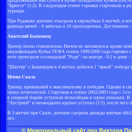
продолжавшие выступать в Кубке обладателей кубков (после 
"Брюгге" (1:2). В следующем сезоне горняки стартовали в р
турнира.
При Рудакове дончане отыграли в еврокубках 6 матчей, в кот
разница мячей – 6 забитых и 10 пропущенных. Достижение - у
Анатолий Бышовец
Тренер эпохи становления. Ничем не запомнился, кроме нев
квалификации Кубка УЕФА сезона 1999/2000 года горняки с
ноте проиграли голландской "Роде": на выезде - 0:2 и дома - 1
"Шахтер" с Бышовцем в 4 матчах добился 1 "яркой" победы (2
Невио Скала
Тренер, привыкший к максимализму и победам. Однако в сво
своих почитателей. Стартовав в сезоне 2002/2003 года с 3-
в упорной борьбе уступили бельгийцам в серии пенальти. В
"Аустрией" и неожиданно крупно уступил (1:5), после чего 
В 3 матчах при Скале, дончане сыграли дважды вничью (66,
нет.
© Мемориальный сайт про Виктора Пр