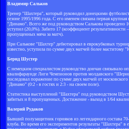
Владимир Сальков
Тренер "Шахтера", который руководил донецкими футболистам
сезоне 1995/1996 года. С его именем связана первая крупна
"Динамо". Всего же под руководством Салькова проведено 10
уступил (20,0%). Забито 17 (коэффициент результативности –
пропущенных мяча за матч).
При Салькове "Шахтер" дебютировал в еврокубковых турнира
известно, уступила по сумме двух матчей более маститому "Ю
Бернд Шустер
С немецким специалистом руководство дончан связывало опр
квалифараунде Лиги Чемпионов против молдавского "Шерифа" 
последовал поражение по сумме двух матчей от московского 
"Динамо" (0:2 - в гостях и 2:3 - на своем поле).
Статистика выступлений "Шахтера" под руководством Шустера 
забитых и 8 пропущенных. Достижение - выход в 1/64 квал
Валерий Рудаков
Бывший полузащитник горняков из легендарного состава 70-
клуба. Во время его экспериментов результаты "Шахтера" в 