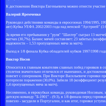
К достижению Виктора Евгеньевича можно отнести участие 
Валерий Яремченко
Руководил действиями команды в евросезонах 1994/1995, 199
авт) Кубка УЕФА 2002/2003 года над венской "Аустрией" (1:0
За время его пребывания у "руля" "Шахтер" сыграл 13 матчей
матчах (30,7%). Баланс мячей составляет: 23 забитых (коэф
надежности – 1,53 пропущенных мяча за матч).
Выход в 1/8 финала Кубка обладателей кубков 1997/1998 год
Виктор Носов
Относится к главным кователям славных побед горняков в с
столетия значительно отличился от нынешних, и достижения 
повезет с соперником. При Викторе Васильевиче горняки пров
потерпели поражения (30,0%). Забили 18 (коэффициент резул
1,4 пропущенных мяча за матч).
Несомненно, в еврокубках команда, руководимая Носовым, за
датскую команду "Б-1901" - (9:3), в 1/8 финала перед горня
повезло - засудили в Португалии, и как итог, горняки уступи