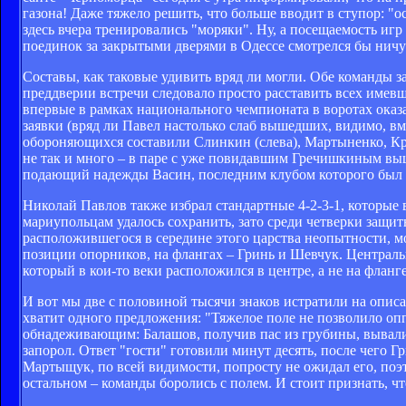
газона! Даже тяжело решить, что больше вводит в ступор: "ос
здесь вчера тренировались "моряки". Ну, а посещаемость иг
поединок за закрытыми дверями в Одессе смотрелся бы ничу
Составы, как таковые удивить вряд ли могли. Обе команды 
преддверии встречи следовало просто расставить всех имев
впервые в рамках национального чемпионата в воротах оказ
заявки (вряд ли Павел настолько слаб вышедших, видимо, вм
обороняющихся составили Слинкин (слева), Мартыненко, Крн
не так и много – в паре с уже повидавшим Гречишкиным вы
подающий надежды Васин, последним клубом которого был ка
Николай Павлов также избрал стандартные 4-2-3-1, которые 
мариупольцам удалось сохранить, зато среди четверки защит
расположившегося в середине этого царства неопытности, 
позиции опорников, на флангах – Гринь и Шевчук. Централ
который в кои-то веки расположился в центре, а не на фланг
И вот мы две с половиной тысячи знаков истратили на описа
хватит одного предложения: "Тяжелое поле не позволило оп
обнадеживающим: Балашов, получив пас из грубины, вывали
запорол. Ответ "гости" готовили минут десять, после чего 
Мартыщук, по всей видимости, попросту не ожидал его, поэт
остальном – команды боролись с полем. И стоит признать, ч