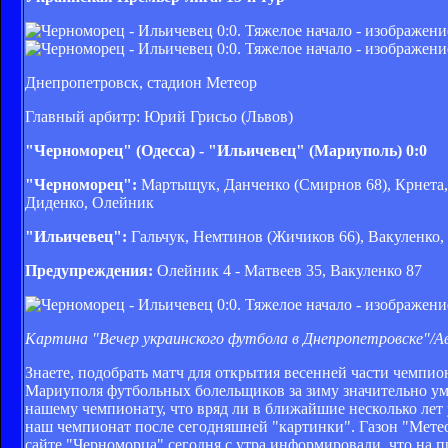
Днепропетровск, стадион Метеор
Главный арбитр: Юрий Грисьо (Львов)
"Черноморец" (Одесса) - "Ильичевец" (Мариуполь) 0:0
"Черноморец":
Мартыщук, Данченко (Смирнов 68), Крнета,
Диденко, Олейник
"Ильичевец":
Гальчук, Немтинов (Жичиков 66), Вакуленко,
Предупреждения:
Олейник 4 - Матвеев 35, Вакуленко 87
Картина "Вечер украинского футбола в Днепропетровске"/А
Знаете, подобрать матч для открытия весенней части чемпио
Мариуполя футбольных болельщиков за зиму значительно уме
нашему чемпионату, что вряд ли в ближайшие несколько лет 
наш чемпионат после сегодняшней "картинки". Газон "Метеор
сайте "Черноморца" сегодня с утра информировали, что на п