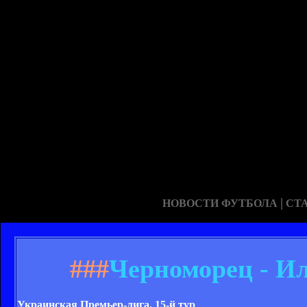
|
НОВОСТИ ФУТБОЛА
СТ
###
Черноморец - Ил
Украинская Премьер-лига. 15-й тур