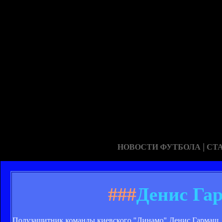
|
НОВОСТИ ФУТБОЛА
СТ
###
Денис Га
Полузащитник команды киевского "Динамо" Денис Гармаш, к