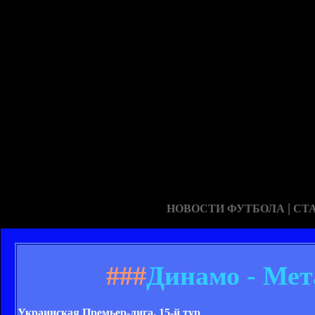
|
НОВОСТИ ФУТБОЛА
СТ
###
Динамо - Мет
Украинская Премьер-лига. 15-й тур