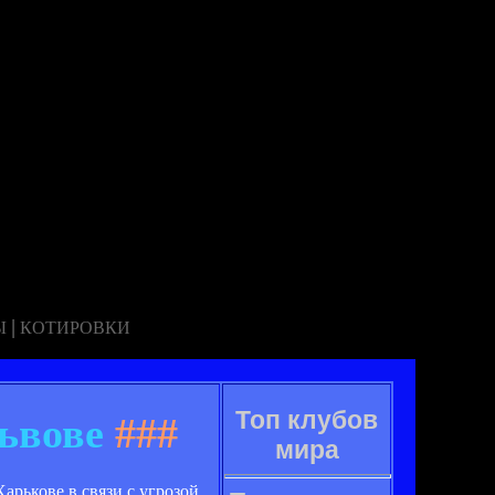
|
Ы
КОТИРОВКИ
Топ клубов
ьвове
###
мира
рькове в связи с угрозой