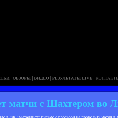
|
|
|
|
АТЬИ
ОБЗОРЫ
ВИДЕО
РЕЗУЛЬТАТЫ LIVE
КОНТАКТ
т матчи с Шахтером во Л
о в ФК "Металлист" письмо с просьбой не проводить матчи в Ха