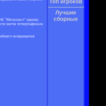
Топ игроков
Лучшие
сборные
 ФК "Металлист" принял
сти матчи четвертьфинала
орейшего возвращения