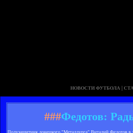
|
НОВОСТИ ФУТБОЛА
СТ
###
Федотов: Рад
Полузащитник донецкого "Металлурга" Виталий Федотов в э