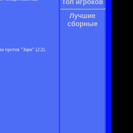
Топ игроков
Лучшие
сборные
 против "Зари" (2:2).