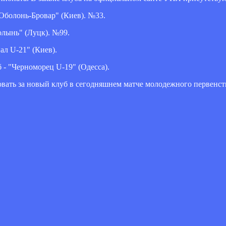
"Оболонь-Бровар" (Киев). №33.
олынь" (Луцк). №99.
ал U-21" (Киев).
 - "Черноморец U-19" (Одесса).
вать за новый клуб в сегодняшнем матче молодежного первенства