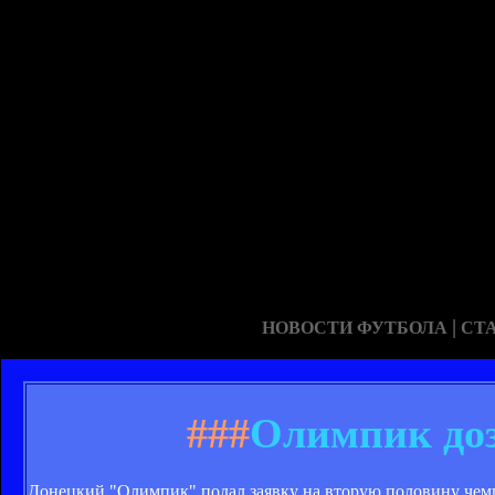
|
НОВОСТИ ФУТБОЛА
СТ
###
Олимпик доз
Донецкий "Олимпик" подал заявку на вторую половину чемп