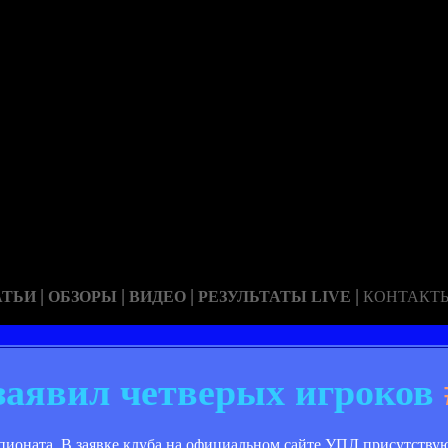
|
|
|
|
АТЬИ
ОБЗОРЫ
ВИДЕО
РЕЗУЛЬТАТЫ LIVE
КОНТАКТ
аявил четверых игроков
ионата. В заявке клуба на официальном сайте УПЛ присутствую