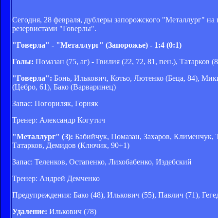
Сегодня, 28 февраля, дублеры запорожского "Металлург" на 
резервистами "Говерлы".
"Говерла" - "Металлург" (Запорожье) - 1:4 (0:1)
Голы:
Помазан (75, аг) - Гвилия (22, 72, 81, пен.), Татарков (8
"Говерла":
Бонь, Илькович, Котьо, Лютенко (Беца, 84), Мик
(Цебро, 61), Бако (Варваринец)
Запас: Погориляк, Горняк
Тренер: Александр Когутич
"Металлург" (З):
Бабийчук, Помазан, Захаров, Клименчук, Т
Татарков, Демидов (Ключик, 90+1)
Запас: Теленков, Остапенко, Лихобабенко, Издебский
Тренер: Андрей Демченко
Предупреждения: Бако (48), Илькович (55), Павлич (71), Гегед
Удаление:
Илькович (78)