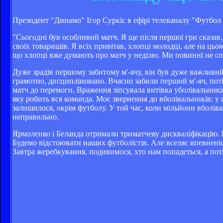
Президент "Динамо" Ігор Суркіс в ефірі телеканалу "Футбол 
"Сьогодні був особливий матч. Я ще після першої гри сказав, 
своїх товаришів. Я всіх привітав, хлопці молодці, але на ць
що хлопці вже думають про матч у неділю. Ми повинні не с
Дуже зрадів першому забитому м'-ячу, він був дуже важливий
грамотно, дисципліновано. Вчасно забили перший м'-яч, потім
матч до перемоги. Враження зіпсувала витівка уболівальників
яку робить вся команда. Моє звернення до вболівальників: у 
залишилося, окрім футболу. У той час, коли мільйони вболів
неправильно.
Ярмоленко і Беланда отримали триматчеву дискваліфікацію. 
Будемо відстоювати наших футболістів. Але вселяє впевненіст
Завтра жеребкування, подивимося, хто нам попадеться, а поті