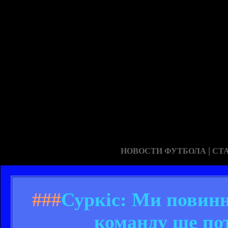
|
НОВОСТИ ФУТБОЛА
СТ
###
Суркіс: Ми повинн
команду ще по