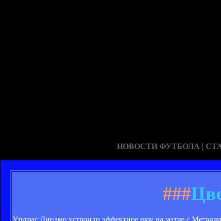
|
НОВОСТИ ФУТБОЛА
СТ
###
Цве
Ультрас Динамо устроили эффектное шоу на матче с Металли