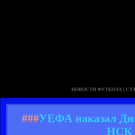
|
НОВОСТИ ФУТБОЛА
СТ
###
УЕФА наказал Дин
НСК 