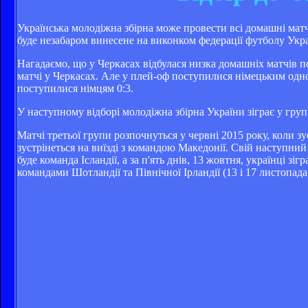
Українська молодіжна збірна може провести всі домашні мат
буде незабаром винесене на виконком федерації футболу Укра
Нагадаємо, що у Черкасах відбулася низка домашніх матчів по
матчі у Черкасах. Але у плей-оф поступилися німецьким одн
поступилися німцям 0:3.
У наступному відборі молодіжна збірна України зіграє у групі
Матчі третьої групи розпочнуться у червні 2015 року, коли зу
зустрінеться на виїзді з командою Македонії. Свій наступни
буде команда Ісландії, а за п'ять днів, 13 жовтня, українці зі
командами Шотландії та Північної Ірландії (13 і 17 листопада,