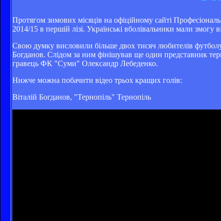
Протягом зимових місяців на офіційному сайті Професіональ
2014/15 в першій лізі. Українські вболівальники мали змогу в
Свою думку висловили більше двох тисяч любителів футболу. 
Богданов. Слідом за ним фінішував ще один представник терн
гравець ФК "Суми" Олександр Лебеденко.
Нижче можна побачити відео трьох кращих голів:
Віталій Богданов, "Тернопіль" Тернопіль