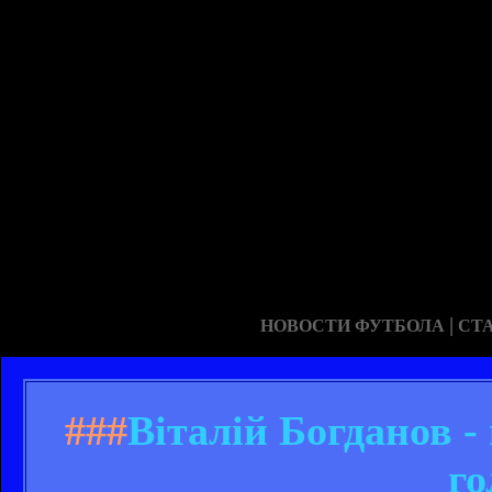
|
НОВОСТИ ФУТБОЛА
СТ
###
Віталій Богданов 
го