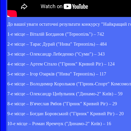
До вашої уваги остаточні результати конкурсу "Найкращий г
1-е місце – Віталій Богданов ("Тернопіль") – 742
2-е місце – Тарас Дурай ("Нива" Тернопіль) – 484
3-е місце – Олександр Лебеденко ("Суми") – 343
4-е місце – Артем Сітало ("Гірник" Кривий Ріг) – 124
5-е місце – Ігор Озарків ("Нива" Тернопіль) – 117
6-е місце – Володимир Корольков ("Гірник-Спорт" Комсомоль
7-е місце – Олександр Цибульник ("Динамо-2" Київ) – 59
8-е місце – В'ячеслав Рябов ("Гірник" Кривий Ріг) – 29
9-е місце – Богдан Боровський ("Гірник" Кривий Ріг) – 20
10-е місце – Роман Яремчук ("Динамо-2" Київ) – 16