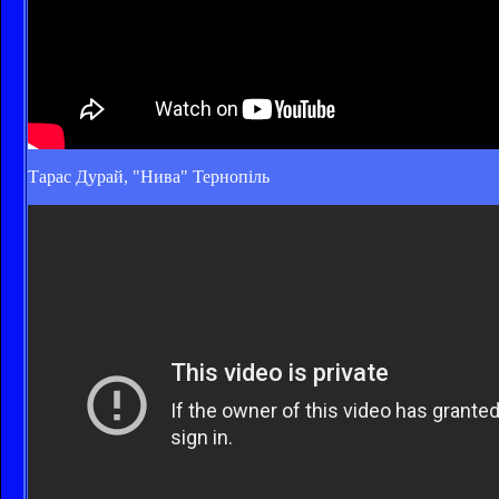
Тарас Дурай, "Нива" Тернопіль