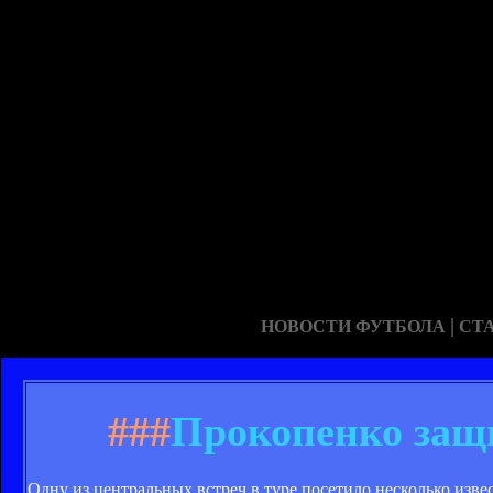
|
НОВОСТИ ФУТБОЛА
СТ
###
Прокопенко защ
Одну из центральных встреч в туре посетило несколько изв