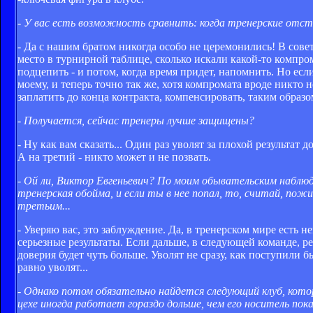
- У вас есть возможность сравнить: когда тренерские отста
- Да с нашим братом никогда особо не церемонились! В советс
место в турнирной таблице, сколько искали какой-то компро
подцепить - и потом, когда время придет, напомнить. Но если
моему, и теперь точно так же, хотя компромата вроде никто не
заплатить до конца контракта, компенсировать, таким образ
- Получается, сейчас тренеры лучше защищены?
- Ну как вам сказать... Один раз уволят за плохой результат 
А на третий - никто может и не позвать.
- Ой ли, Виктор Евгеньевич? По моим обывательским наблюд
тренерская обойма, и если ты в нее попал, то, считай, пожи
третьим...
- Уверяю вас, это заблуждение. Да, в тренерском мире есть н
серьезные результаты. Если дальше, в следующей команде, ре
доверия будет чуть больше. Уволят не сразу, как поступили бы
равно уволят...
- Однако потом обязательно найдется следующий клуб, котор
цехе иногда работает гораздо дольше, чем его носитель п