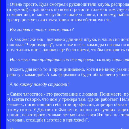
- Очень просто. Куда смотрели руководители клуба, распрод
(и нужно!) спрашивать по всей строгости только в том случа
сожалению, в нашем футболе такие условия, по-моему, набл
тренер рискует оказаться заложником обстоятельств.
- Вы ходили в таких заложниках?
- А как же! Жизнь - довольно длинная штука, и чаша сия поч
покидал "Черноморец", там тоже шефы команды сначала позв
опустились вниз, однако еще было время, чтобы исправить 
- Насколько это принципиально для тренера: самому написат
- Может, для кого-то и принципиально, хотя я не вижу разни
работу с командой. А как формально будет обставлено увольне
- А по какому поводу страдали?
- Самое тягостное - это расставание с людьми. Понимаете, 
Я всегда говорю, что дом у тренера там, где он работает. Не
человек, посвятивший себя этой профессии, априори обязан 
этому готов. У Джачинто Факкетти, одного из лучших защит
нации, на которого столько лет молилась вся Италия, не ста
чемодан, стоящий наготове в прихожей".