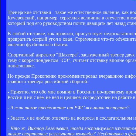
Тренерские отставки - такое же естественное явление, как в
Кучеревский, например, серьезная величина в отечественном
который под его руководством почти двадцать лет назад ст
В любой отставке, как правило, присутствует недосказаннос
превратить острый угол в овал. Стремление что-то объяснить,
явлении футбольного бытия.
Спортивный директор "Шахтера", заслуженный тренер двух 
тему с корреспондентом "СЭ", считает отставку вполне орг
понаслышке.
Но прежде Прокопенко прокомментировал вчерашнюю информ
главного тренера российской сборной:
- Приятно, что обо мне помнят в России и по-прежнему при
России я ни с кем не вел и целиком сосредоточен на работе 
- А если такое предложение от РФС все-таки поступит?
- Знаете, я не люблю отвечать на вопросы в сослагательном н
- Что ж, Виктор Евгеньевич, тогда воспользуемся изъявите
низкие спортивные результаты команды? Неудачников в футб