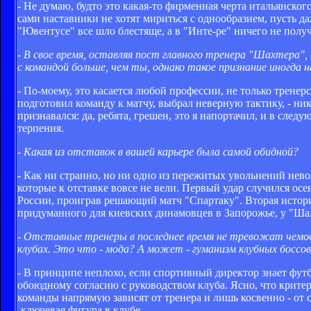
- Не думаю, будто это какая-то фирменная черта итальянског
сами наставники не хотят мириться с однообразием, пусть 
"Ювентусе" все шло блестяще, а в "Инте-ре" ничего не получ
- В свое время, оставляя пост главного тренера "Шахтера"
с командой больше, чем ты, однако такое признание иногда н
- По-моему, это касается любой профессии, не только тренер
подготовил команду к матчу, выбрал неверную тактику, - ник
признавался: да, ребята, грешен, это я напортачил, и в сл
терпения.
- Какая из отставок в вашей карьере была самой обидной?
- Как ни странно, но ни одно из пережитых увольнений нев
которые к отставке вовсе не вели. Первый удар случился ос
России, проиграв решающий матч "Спартаку". Вторая истори
придуманного для киевских динамовцев в Запорожье, у "Шах
- Отставные тренеры в последнее время не тревожат чемо
клубах. Это что - мода? А может - гуманизм клубных боссо
- В принципе неплохо, если спортивный директор знает футб
обоюдному согласию с руководством клуба. Ясно, что критер
команды напрямую зависят от тренера и лишь косвенно - от 
-ключевая фигура в клубе.