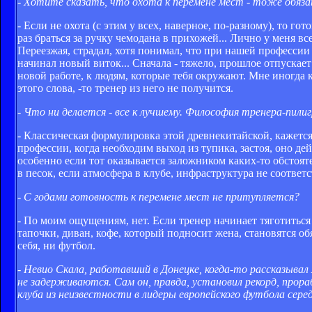
- Хотите сказать, что охота к перемене мест - тоже обяза
- Если не охота (с этим у всех, наверное, по-разному), то 
раз браться за ручку чемодана в прихожей... Лично у меня все
Переезжая, страдал, хотя понимал, что при нашей профессии
начинал новый виток... Сначала - тяжело, прошлое отпускае
новой работе, к людям, которые тебя окружают. Мне иногда 
этого слова, -то тренер из него не получится.
- Что ни делается - все к лучшему. Философия тренера-пили
- Классическая формулировка этой древнекитайской, кажетс
профессии, когда необходим выход из тупика, застоя, оно де
особенно если тот оказывается заложником каких-то обстоятел
в песок, если атмосфера в клубе, инфраструктура не соотве
- С годами готовность к перемене мест не притупляется?
- По моим ощущениям, нет. Если тренер начинает тяготиться
тапочки, диван, кофе, который подносит жена, становятся 
себя, ни футбол.
- Невио Скала, работавший в Донецке, когда-то рассказыва
не задерживаются. Сам он, правда, установил рекорд, прора
клуба из неизвестности в лидеры европейского футбола серед