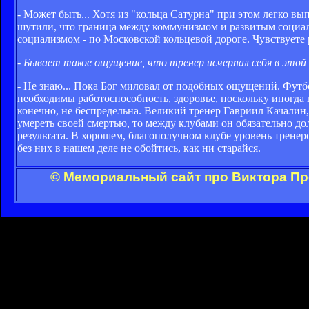
- Может быть... Хотя из "кольца Сатурна" при этом легко вып
шутили, что граница между коммунизмом и развитым социал
социализмом - по Московской кольцевой дороге. Чувствуете
- Бывает такое ощущение, что тренер исчерпал себя в этой
- Не знаю... Пока Бог миловал от подобных ощущений. Футбо
необходимы работоспособность, здоровье, поскольку иногда
конечно, не беспредельна. Великий тренер Гавриил Качалин
умереть своей смертью, то между клубами он обязательно д
результата. В хорошем, благополучном клубе уровень тренер
без них в нашем деле не обойтись, как ни старайся.
© Мемориальный сайт про Виктора Пр