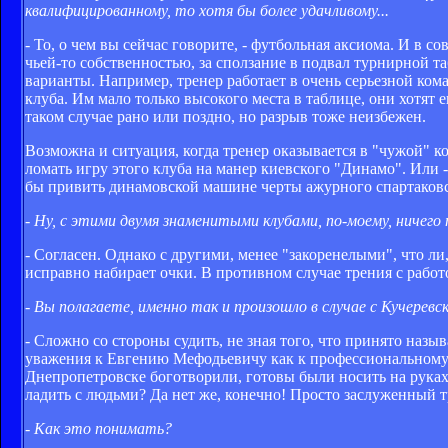
квалифицированному, то хотя бы более удачливому...
- То, о чем вы сейчас говорите, - футбольная аксиома. И в с
чьей-то собственностью, за сползание в подвал турнирной т
варианты. Например, тренер работает в очень серьезной кома
клуба. Им мало только высокого места в таблице, они хотят 
таком случае рано или поздно, но разрыв тоже неизбежен.
Возможна и ситуация, когда тренер оказывается в "чужой" к
ломать игру этого клуба на манер киевского "Динамо". Или 
бы привить динамовской машине черты ажурного спартаковск
- Ну, с этими двумя знаменитыми клубами, по-моему, ничего
- Согласен. Однако с другими, менее "закоренелыми", что ли,
исправно набирает очки. В противном случае трения с рабо
- Вы полагаете, именно так и произошло в случае с Кучеревс
- Сложно со стороны судить, не зная того, что принято назы
уважения к Евгению Мефодьевичу как к профессиональному тр
Днепропетровске боготворили, готовы были носить на руках.
ладить с людьми? Да нет же, конечно! Просто заслуженный 
- Как это понимать?